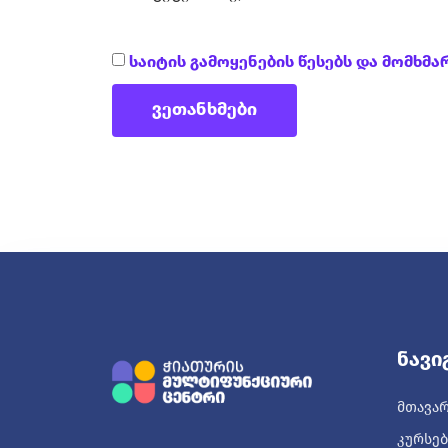
Საიტის Გამოყენების Წესებს Და Მომხ
ვეთანხმები
Ნავი
ᲛᲗᲐᲕᲐ
ᲙᲣᲠᲡᲔᲑ