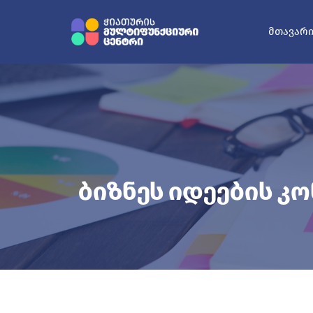
ᲛᲗᲐᲕᲐᲠ
Ბიზნეს Იდეების Კ