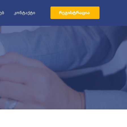
ᲠᲔᲒᲘᲡᲢᲠᲐᲪᲘᲐ
ᲔᲑ
ᲙᲝᲜᲢᲐᲥᲢᲘ