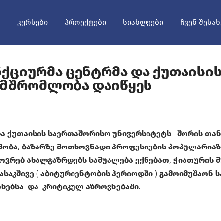
Ი
ᲙᲣᲠᲡᲔᲑᲘ
ᲞᲠᲝᲔᲥᲢᲔᲑᲘ
ᲡᲘᲐᲮᲚᲔᲔᲑᲘ
ᲩᲕᲔᲜ ᲨᲔᲡᲐᲮ
ქციურმა Ცენტრმა Და Ქუთაისი
ამშრომლობა Დაიწყეს
ა ქუთაისის საერთაშორისო უნივერსიტეტს შორის თან
ობა, ბაზარზე მოთხოვნადი პროფესიების პოპულარიაზც
ხოვრებ ახალ
გაზრდებს საშუალება ექნ
ებათ, ჭიათურის 
საკშივე ( აბიტურიენტობის პერიოდში ) გამოიმუშაონ ს
თხებსა და კრიტიკულ აზროვნებაში.