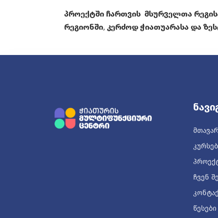
პროექტში ჩართვის მსურველთა რეგისტ
რეგიონში, კერძოდ ჭიათუარასა და ზეს
Ნავი
ᲛᲗᲐᲕᲐ
ᲙᲣᲠᲡᲔᲑ
ᲞᲠᲝᲔᲥ
ᲩᲕᲔᲜ Შ
ᲙᲝᲜᲢᲐ
ᲬᲔᲡᲔᲑᲘ