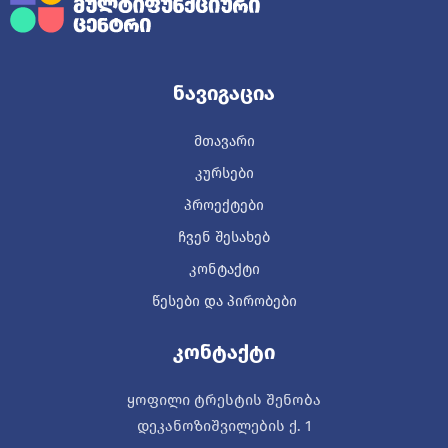
Ნავიგაცია
ᲛᲗᲐᲕᲐᲠᲘ
ᲙᲣᲠᲡᲔᲑᲘ
ᲞᲠᲝᲔᲥᲢᲔᲑᲘ
ᲩᲕᲔᲜ ᲨᲔᲡᲐᲮᲔᲑ
ᲙᲝᲜᲢᲐᲥᲢᲘ
ᲬᲔᲡᲔᲑᲘ ᲓᲐ ᲞᲘᲠᲝᲑᲔᲑᲘ
Კონტაქტი
ყოფილი ტრესტის შენობა
დეკანოზიშვილების ქ. 1