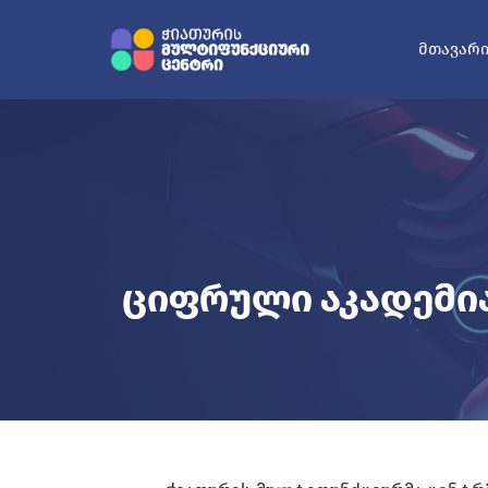
ᲛᲗᲐᲕᲐᲠ
Ციფრული Აკადემი