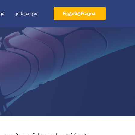
ᲠᲔᲒᲘᲡᲢᲠᲐᲪᲘᲐ
ᲔᲑ
ᲙᲝᲜᲢᲐᲥᲢᲘ